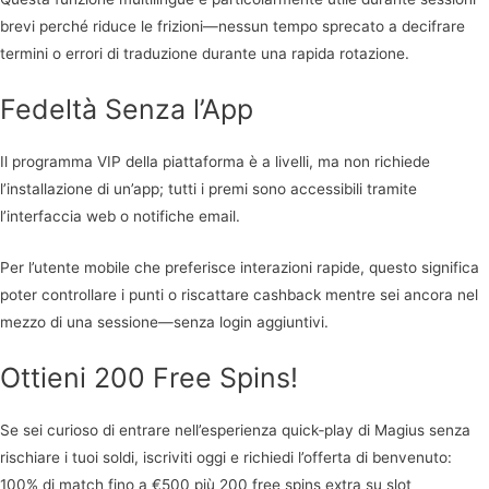
brevi perché riduce le frizioni—nessun tempo sprecato a decifrare
termini o errori di traduzione durante una rapida rotazione.
Fedeltà Senza l’App
Il programma VIP della piattaforma è a livelli, ma non richiede
l’installazione di un’app; tutti i premi sono accessibili tramite
l’interfaccia web o notifiche email.
Per l’utente mobile che preferisce interazioni rapide, questo significa
poter controllare i punti o riscattare cashback mentre sei ancora nel
mezzo di una sessione—senza login aggiuntivi.
Ottieni 200 Free Spins!
Se sei curioso di entrare nell’esperienza quick‑play di Magius senza
rischiare i tuoi soldi, iscriviti oggi e richiedi l’offerta di benvenuto:
100% di match fino a €500 più 200 free spins extra su slot