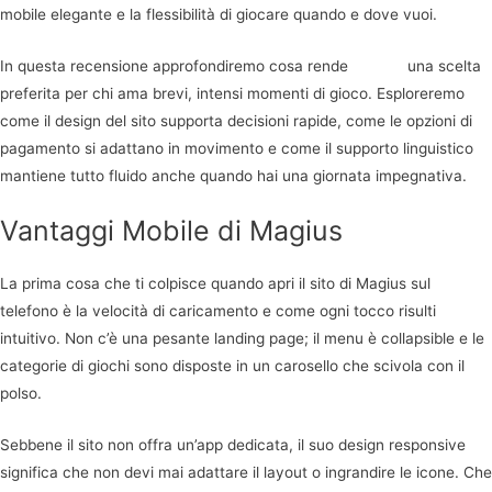
mobile elegante e la flessibilità di giocare quando e dove vuoi.
In questa recensione approfondiremo cosa rende
Magius
una scelta
preferita per chi ama brevi, intensi momenti di gioco. Esploreremo
come il design del sito supporta decisioni rapide, come le opzioni di
pagamento si adattano in movimento e come il supporto linguistico
mantiene tutto fluido anche quando hai una giornata impegnativa.
Vantaggi Mobile di Magius
La prima cosa che ti colpisce quando apri il sito di Magius sul
telefono è la velocità di caricamento e come ogni tocco risulti
intuitivo. Non c’è una pesante landing page; il menu è collapsible e le
categorie di giochi sono disposte in un carosello che scivola con il
polso.
Sebbene il sito non offra un’app dedicata, il suo design responsive
significa che non devi mai adattare il layout o ingrandire le icone. Che