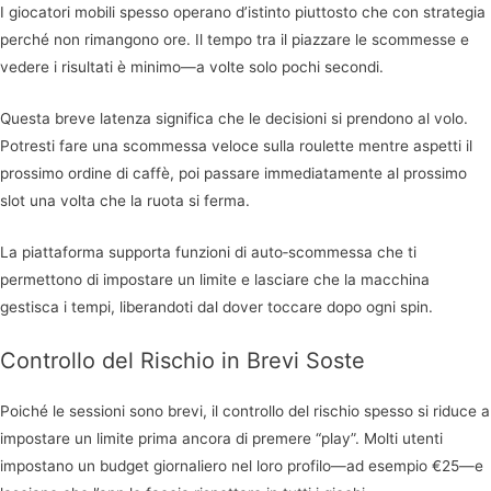
I giocatori mobili spesso operano d’istinto piuttosto che con strategia
perché non rimangono ore. Il tempo tra il piazzare le scommesse e
vedere i risultati è minimo—a volte solo pochi secondi.
Questa breve latenza significa che le decisioni si prendono al volo.
Potresti fare una scommessa veloce sulla roulette mentre aspetti il
prossimo ordine di caffè, poi passare immediatamente al prossimo
slot una volta che la ruota si ferma.
La piattaforma supporta funzioni di auto‑scommessa che ti
permettono di impostare un limite e lasciare che la macchina
gestisca i tempi, liberandoti dal dover toccare dopo ogni spin.
Controllo del Rischio in Brevi Soste
Poiché le sessioni sono brevi, il controllo del rischio spesso si riduce a
impostare un limite prima ancora di premere “play”. Molti utenti
impostano un budget giornaliero nel loro profilo—ad esempio €25—e