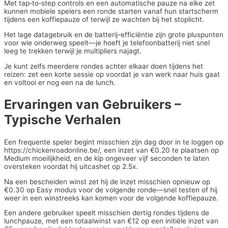
Met tap‑to‑step controls en een automatische pauze na elke zet
kunnen mobiele spelers een ronde starten vanaf hun startscherm
tijdens een koffiepauze of terwijl ze wachten bij het stoplicht.
Het lage datagebruik en de batterij-efficiëntie zijn grote pluspunten
voor wie onderweg speelt—je hoeft je telefoonbatterij niet snel
leeg te trekken terwijl je multipliers najagt.
Je kunt zelfs meerdere rondes achter elkaar doen tijdens het
reizen: zet een korte sessie op voordat je van werk naar huis gaat
en voltooi er nog een na de lunch.
Ervaringen van Gebruikers –
Typische Verhalen
Een frequente speler begint misschien zijn dag door in te loggen op
https://chickenroadonline.be/, een inzet van €0.20 te plaatsen op
Medium moeilijkheid, en de kip ongeveer vijf seconden te laten
oversteken voordat hij uitcashet op 2.5x.
Na een bescheiden winst zet hij de inzet misschien opnieuw op
€0.30 op Easy modus voor de volgende ronde—snel testen of hij
weer in een winstreeks kan komen voor de volgende koffiepauze.
Een andere gebruiker speelt misschien dertig rondes tijdens de
lunchpauze, met een totaalwinst van €12 op een initiële inzet van