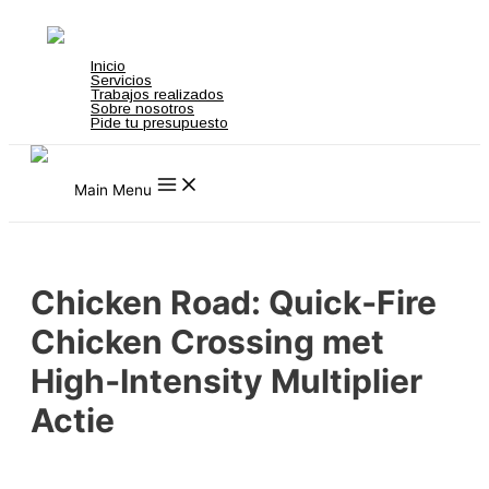
Ir al contenido
sino not on gamstop
marsbahis
jojobet
สล็อตเว็บตรง
casino siteleri
pusula
Inicio
Servicios
Trabajos realizados
Sobre nosotros
Pide tu presupuesto
Main Menu
Chicken Road: Quick‑Fire
Chicken Crossing met
High‑Intensity Multiplier
Actie
Uncategorized
/ Por
admin