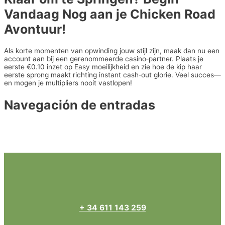
Vandaag Nog aan je Chicken Road
Avontuur!
Als korte momenten van opwinding jouw stijl zijn, maak dan nu een
account aan bij een gerenommeerde casino‑partner. Plaats je
eerste €0.10 inzet op Easy moeilijkheid en zie hoe de kip haar
eerste sprong maakt richting instant cash‑out glorie. Veel succes—
en mogen je multipliers nooit vastlopen!
Navegación de entradas
←
Entrada anterior
Entrada siguiente
→
+ 34 611 143 259